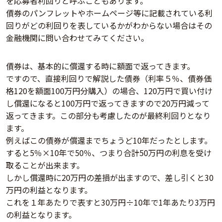
を応募者利回りと呼ぶこともあります。
債券のパンフレットやホームページ等に記載されている利
回りがどの利回りを表しているかがわからない場合はその
金融機関に問い合わせてみてください。
債券は、基本的に償還する時に額面で返ってきます。
ですので、直接利回りで解説した債券（利率５％、債券価
格120を額面100万円分購入）の場合、120万円で買い付け
し償還になると100万円で返ってきますので20万円減って
返ってきます。この部分も考慮したのが最終利回りとなり
ます。
例えばこの債券が償還までちょうど10年だったとします。
すると5％×10年で50％、つまり合計50万円の利息を受け
取ることが出来ます。
しかし償還時に20万円の差損が出ますので、差し引くと30
万円の利益となります。
これを１年あたりで表すと30万円÷10年で1年あたり3万円
の利益となります。