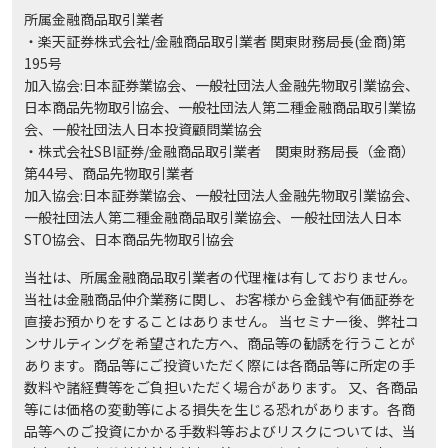
所属金融商品取引業者
・楽天証券株式会社/金融商品取引業者 関東財務局長(金商)第
195号
加入協会:日本証券業協会、一般社団法人金融先物取引業協会、
日本商品先物取引協会、一般社団法人第二種金融商品取引業協
会、一般社団法人日本投資顧問業協会
・株式会社SBI証券/金融商品取引業者 関東財務局長（金商）
第44号、商品先物取引業者
加入協会:日本証券業協会、一般社団法人金融先物取引業協会、
一般社団法人第二種金融商品取引業協会、一般社団法人日本
STO協会、日本商品先物取引協会
当社は、所属金融商品取引業者の代理権は有しておりません。
当社は金融商品仲介業務に関し、お客様から金銭や有価証券を
直接お預かりをすることはありません。 当セミナー後、弊社コ
ンサルティングを希望された方へ、商品等の勧誘を行うことが
あります。商品等にご投資いただく際には各商品等に所定の手
数料や諸経費等をご負担いただく場合があります。 又、各商品
等には価格の変動等による損失を生じる恐れがあります。各商
品等へのご投資にかかる手数料等およびリスクについては、当