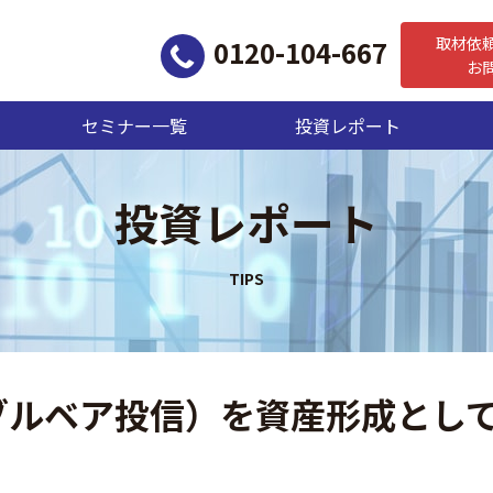
取材依
0120-104-667
お
セミナー一覧
投資レポート
投資レポート
ブルベア投信）を資産形成とし