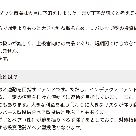
スダック市場は大幅に下落をしました。まだ下落が続くと考え
ろで通常よりもっと大きな利益取るため、レバレッジ型の投資
は扱いが難しく、上級者向けの商品であり、短期間でけじめを
しません。
ます。
託とは？
数と連動を目指すファンドです。ただし、インデックスファン
る、一定の倍率を掛けた値動きに連動を目指しています。また
のもあります。大きな利益を狙う代わりに大きなリスクが伴う
ンバース型投信をベア型投信と呼ぶこともあります。
様子とベア（熊）が腕を振り下ろす様子を表しており、対象指
する投資信託がベア型投信となります。