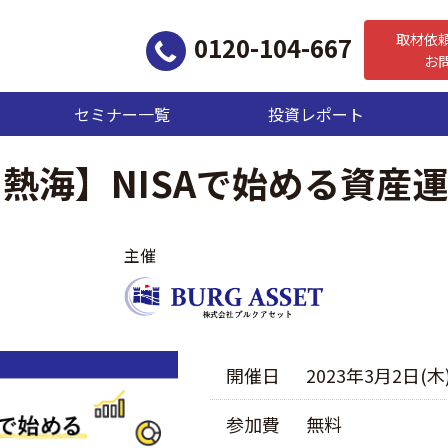
取材依
0120-104-667
お
セミナー一覧
投資レポート
岡|熱海】NISAで始める資
主催
開催日
2023年3月2日(木)1
参加費
無料