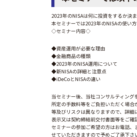
2023年のNISAは何に投資をするか決
本セミナーでは2023年のNISAの使い
◇セミナー内容◇
◆資産運用が必要な理由
◆金融商品の種類
◆2023年のNISA運用について
◆新NISAの詳細と注意点
◆iDeCoとNISAの違い
当セミナー後、当社コンサルティング
所定の手数料等をご負担いただく場合
等及びリスクは異なりますので、詳細
表示又は契約締結前交付書面等をご確
セミナーの参加ご希望の方はお電話、
せていただきますので予めご了承下さ