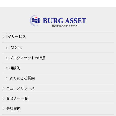
利用目的
ファイナンシャルプランナー業務、金融商品仲介業、生損
保代理店業務の遂行のため
IFAサービス
各種セミナーの開催、金融商品の勧誘やサービス申込の受
付のため
IFAとは
犯罪による収益の移転防止に関する法律に基づくご本人さ
ブルクアセットの特長
まの確認等や、金融サービスをご利用いただく資格等の確
認のため
相談例
取引や取引等における期日管理等、継続的なお取引におけ
よくあるご質問
る管理のため
ニュースリリース
適合性の原則等に照らした判断等、金融商品やサービスの
提供にかかる妥当性の判断のため
セミナー一覧
他の事業者等から個人情報の処理の全部または一部につい
会社案内
て委託された場合等において、委託された当該業務を適切