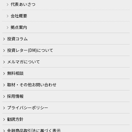
に遂行するため
代表あいさつ
契約（当社とお客様との間の契約及び当社の業務に直接的
会社概要
または間接的に関連する契約をいいます。）や法律等に基
づく権利の行使や義務の履行のため
拠点案内
市場調査、ならびにデータ分析やアンケートの実施等によ
投資コラム
る金融商品やサービスの研究や開発のため
投資レター(DM)について
ダイレクトメールの発送等、金融商品やサービスに関する
各種ご提案のため
メルマガについて
提携会社等の商品やサービスの各種ご提案のため
無料相談
各種お取引の解約やお取引解約後の事後管理のため
取材・その他お問い合わせ
その他、当社がご提供する金融商品やサービスを適切かつ
採用情報
円滑に履行するため
プライバシーポリシー
金融商品取引法に基づく有価証券の勧誘、売買の仲介、サ
ービスの案内を行うため
勧誘方針
生命保険会社より保険募集業務の委託を受けて、当該業務
金融商品取引法に基づく表示