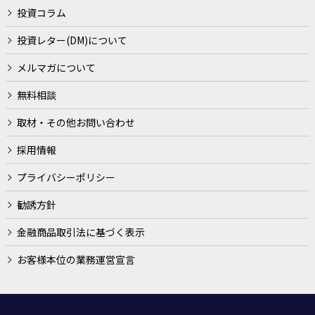
に遂行するため
投資コラム
契約（当社とお客様との間の契約及び当社の業務に直接的
投資レター(DM)について
または間接的に関連する契約をいいます。）や法律等に基
メルマガについて
づく権利の行使や義務の履行のため
無料相談
市場調査、ならびにデータ分析やアンケートの実施等によ
る金融商品やサービスの研究や開発のため
取材・その他お問い合わせ
ダイレクトメールの発送等、金融商品やサービスに関する
採用情報
各種ご提案のため
プライバシーポリシー
提携会社等の商品やサービスの各種ご提案のため
勧誘方針
各種お取引の解約やお取引解約後の事後管理のため
金融商品取引法に基づく表示
その他、当社がご提供する金融商品やサービスを適切かつ
円滑に履行するため
お客様本位の業務運営宣言
金融商品取引法に基づく有価証券の勧誘、売買の仲介、サ
ービスの案内を行うため