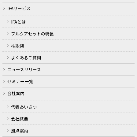
務所が営むことのできる業務およびこれらに付随する業務
IFAサービス
利用目的
IFAとは
ファイナンシャルプランナー業務、金融商品仲介業、生損
ブルクアセットの特長
保代理店業務の遂行のため
相談例
各種セミナーの開催、金融商品の勧誘やサービス申込の受
付のため
よくあるご質問
犯罪による収益の移転防止に関する法律に基づくご本人さ
ニュースリリース
まの確認等や、金融サービスをご利用いただく資格等の確
認のため
セミナー一覧
取引や取引等における期日管理等、継続的なお取引におけ
会社案内
る管理のため
代表あいさつ
適合性の原則等に照らした判断等、金融商品やサービスの
提供にかかる妥当性の判断のため
会社概要
他の事業者等から個人情報の処理の全部または一部につい
拠点案内
て委託された場合等において、委託された当該業務を適切