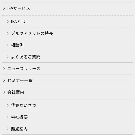
務所が営むことのできる業務およびこれらに付随する業務
IFAサービス
利用目的
IFAとは
ファイナンシャルプランナー業務、金融商品仲介業、生損
ブルクアセットの特長
保代理店業務の遂行のため
相談例
各種セミナーの開催、金融商品の勧誘やサービス申込の受
付のため
よくあるご質問
犯罪による収益の移転防止に関する法律に基づくご本人さ
ニュースリリース
まの確認等や、金融サービスをご利用いただく資格等の確
認のため
セミナー一覧
取引や取引等における期日管理等、継続的なお取引におけ
会社案内
る管理のため
代表あいさつ
適合性の原則等に照らした判断等、金融商品やサービスの
提供にかかる妥当性の判断のため
会社概要
他の事業者等から個人情報の処理の全部または一部につい
拠点案内
て委託された場合等において、委託された当該業務を適切