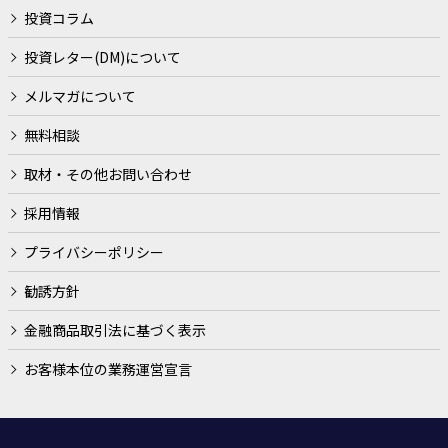
に遂行するため
投資コラム
契約（当社とお客様との間の契約及び当社の業務に直接的
投資レター(DM)について
または間接的に関連する契約をいいます。）や法律等に基
メルマガについて
づく権利の行使や義務の履行のため
無料相談
市場調査、ならびにデータ分析やアンケートの実施等によ
る金融商品やサービスの研究や開発のため
取材・その他お問い合わせ
ダイレクトメールの発送等、金融商品やサービスに関する
採用情報
各種ご提案のため
プライバシーポリシー
提携会社等の商品やサービスの各種ご提案のため
勧誘方針
各種お取引の解約やお取引解約後の事後管理のため
金融商品取引法に基づく表示
その他、当社がご提供する金融商品やサービスを適切かつ
円滑に履行するため
お客様本位の業務運営宣言
金融商品取引法に基づく有価証券の勧誘、売買の仲介、サ
ービスの案内を行うため