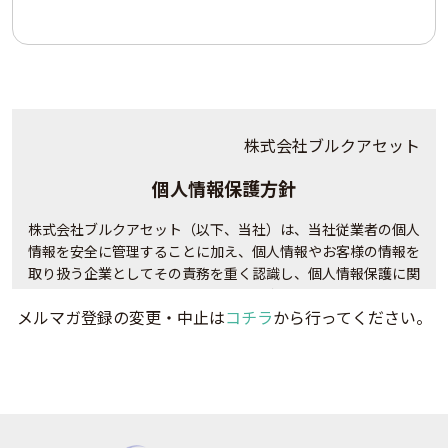
株式会社ブルクアセット
個人情報保護方針
株式会社ブルクアセット（以下、当社）は、当社従業者の個人
情報を安全に管理することに加え、個人情報やお客様の情報を
取り扱う企業としてその責務を重く認識し、個人情報保護に関
する法令および社会秩序を遵守の上、次のとおり個人情報保護
メルマガ登録の変更・中止は
コチラ
から行ってください。
方針を定め、当社の全役員及び全従業員は個人情報の適正な保
護に努めます。
当社は、取り扱う個人情報・顧客情報について事前に利用
目的を明確に定め、あらかじめ本人の同意を得た範囲のみ
にて利用いたします。また、法令に基づく場合を除き、本