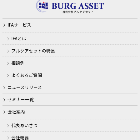
人の趣旨に反した利用及び、当社と機密契約を締結した業
務委託先以外の第三者に開示・提供はいたしません。ま
た、そのための必要な措置を講じます。
IFAサービス
当社は個人情報及び顧客情報を安全かつ適正に管理し、不
正アクセス、紛失、破壊、改竄、漏洩に対して適切な予防
IFAとは
処置並びに是正措置を講じます。また、それらの実施手
順、評価および責任者を明確に定め、厳重に管理いたしま
ブルクアセットの特長
す。
相談例
当社は、常に適切な個人情報の保護を行うため、個人情報
保護マネジメントシステムや諸規定、及びその運用状況を
よくあるご質問
定期的に見直し、効果的に実施されるよう継続的に改善い
ニュースリリース
たします。
セミナー一覧
当社は、お客様や本人から個人情報の開示、訂正、削除、
問い合わせ等を求められた場合、適切かつ迅速に応じると
会社案内
ともに、個人情報に関する質問、相談、苦情に真摯に対応
いたします。
代表あいさつ
個人情報の利用目的
会社概要