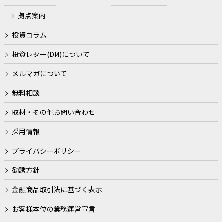
拠点案内
弊社はお客様の個人情報について、次の事業内容及び利用目的
の達成に必要な範囲において取り扱います。なお、金融商品取
投資コラム
引業等に関する内閣府令等により、人種、信条、門地、本籍
地、保健医療又は犯罪経歴についての情報その他の特別な非公
投資レター(DM)について
開情報は、適切な業務の運営の確保その他必要と認められる目
的以外の目的に、利用いたしません。
メルマガについて
事業内容
無料相談
金融商品仲介業務（口座開設の勧誘、有価証券の売買
の媒介）及びこれに不随する業務
取材・その他お問い合わせ
利用目的
採用情報
金融商品仲介業における有価証券・金融商品の勧誘、
取引の媒介、サービスを行うため
プライバシーポリシー
弊社又は関連会社、提携会社の商品の勧誘・販売・サ
勧誘方針
ービスの案内を行うため
金融商品取引法に基づく表示
適合性の原則等に照らした商品・サービスの提供の妥
当性を判断するため
お客様本位の業務運営宣言