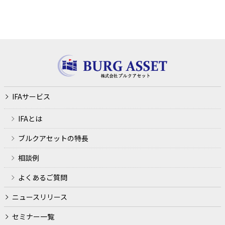
事業内容
ファイナンシャル・プランニング業務
講演会、セミナー等の開催
金融商品仲介業務、生命保険募集業務、法律によりＦＰ事
務所が営むことのできる業務およびこれらに付随する業務
IFAサービス
利用目的
IFAとは
ファイナンシャルプランナー業務、金融商品仲介業、生損
ブルクアセットの特長
保代理店業務の遂行のため
相談例
各種セミナーの開催、金融商品の勧誘やサービス申込の受
付のため
よくあるご質問
犯罪による収益の移転防止に関する法律に基づくご本人さ
ニュースリリース
まの確認等や、金融サービスをご利用いただく資格等の確
認のため
セミナー一覧