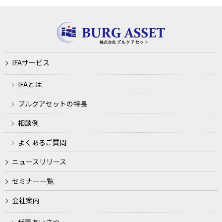
ファイナンシャル・プランニング業務
講演会、セミナー等の開催
金融商品仲介業務、生命保険募集業務、法律によりＦＰ事
務所が営むことのできる業務およびこれらに付随する業務
IFAサービス
利用目的
IFAとは
ファイナンシャルプランナー業務、金融商品仲介業、生損
ブルクアセットの特長
保代理店業務の遂行のため
相談例
各種セミナーの開催、金融商品の勧誘やサービス申込の受
付のため
よくあるご質問
犯罪による収益の移転防止に関する法律に基づくご本人さ
ニュースリリース
まの確認等や、金融サービスをご利用いただく資格等の確
認のため
セミナー一覧
取引や取引等における期日管理等、継続的なお取引におけ
会社案内
る管理のため