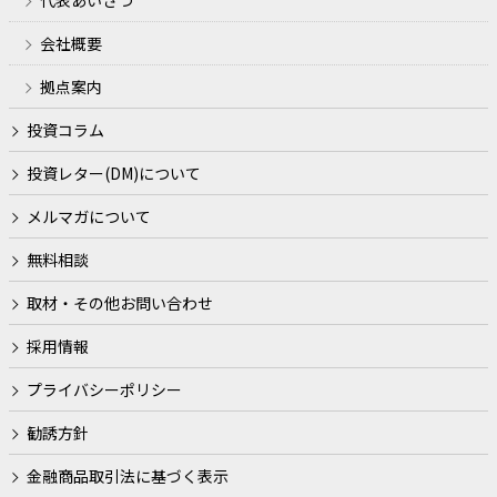
代表あいさつ
適合性の原則等に照らした判断等、金融商品やサービスの
提供にかかる妥当性の判断のため
会社概要
他の事業者等から個人情報の処理の全部または一部につい
拠点案内
て委託された場合等において、委託された当該業務を適切
に遂行するため
投資コラム
契約（当社とお客様との間の契約及び当社の業務に直接的
投資レター(DM)について
または間接的に関連する契約をいいます。）や法律等に基
メルマガについて
づく権利の行使や義務の履行のため
無料相談
市場調査、ならびにデータ分析やアンケートの実施等によ
る金融商品やサービスの研究や開発のため
取材・その他お問い合わせ
ダイレクトメールの発送等、金融商品やサービスに関する
採用情報
各種ご提案のため
プライバシーポリシー
提携会社等の商品やサービスの各種ご提案のため
勧誘方針
各種お取引の解約やお取引解約後の事後管理のため
金融商品取引法に基づく表示
その他、当社がご提供する金融商品やサービスを適切かつ