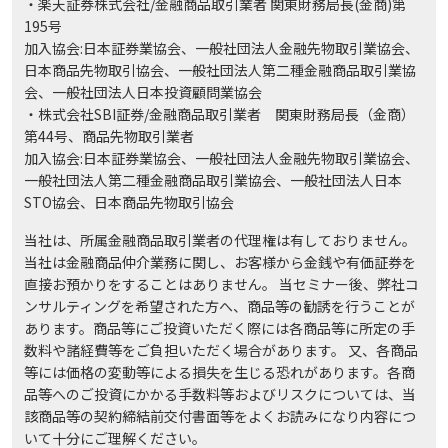
・楽天証券株式会社/金融商品取引業者 関東財務局長(金商)第
195号
加入協会:日本証券業協会、一般社団法人金融先物取引業協会、
日本商品先物取引協会、一般社団法人第二種金融商品取引業協
会、一般社団法人日本投資顧問業協会
・株式会社SBI証券/金融商品取引業者 関東財務局長（金商）
第44号、商品先物取引業者
加入協会:日本証券業協会、一般社団法人金融先物取引業協会、
一般社団法人第二種金融商品取引業協会、一般社団法人日本
STO協会、日本商品先物取引協会
当社は、所属金融商品取引業者の代理権は有しておりません。
当社は金融商品仲介業務に関し、お客様から金銭や有価証券を
直接お預かりをすることはありません。 当セミナー後、弊社コ
ンサルティングを希望された方へ、商品等の勧誘を行うことが
あります。商品等にご投資いただく際には各商品等に所定の手
数料や諸経費等をご負担いただく場合があります。 又、各商品
等には価格の変動等による損失を生じる恐れがあります。各商
品等へのご投資にかかる手数料等およびリスクについては、当
該商品等の契約締結前交付書面等をよくお読みになり内容につ
いて十分にご理解ください。