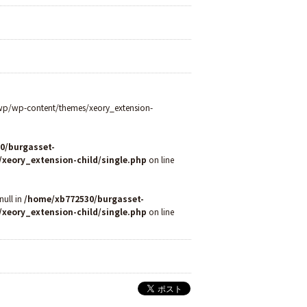
wp/wp-content/themes/xeory_extension-
0/burgasset-
/xeory_extension-child/single.php
on line
null in
/home/xb772530/burgasset-
/xeory_extension-child/single.php
on line