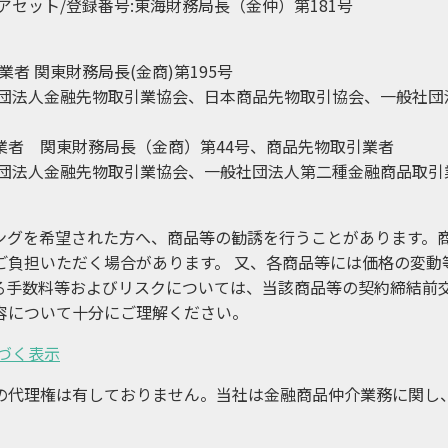
アセット/登録番号:東海財務局長（金仲）第181号
者 関東財務局長(金商)第195号
社団法人金融先物取引業協会、日本商品先物取引協会、一般社団
引業者 関東財務局長（金商）第44号、商品先物取引業者
社団法人金融先物取引業協会、一般社団法人第二種金融商品取引
ングを希望された方へ、商品等の勧誘を行うことがあります。
ご負担いただく場合があります。 又、各商品等には価格の変動
る手数料等およびリスクについては、当該商品等の契約締結前
容について十分にご理解ください。
づく表示
の代理権は有しておりません。当社は金融商品仲介業務に関し
。