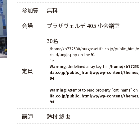
参加費
無料
会場
プラザヴェルデ 405 小会議室
30名
/home/xb772530/burgasset-ifa.co.jp/public_html/
child/single.php on line
91
">
Warning
: Undefined array key 1 in
/home/xb77253
定員
ifa.co.jp/public_html/wp/wp-content/themes
94
Warning
: Attempt to read property "cat_name" on 
ifa.co.jp/public_html/wp/wp-content/themes
94
講師
鈴村 悠也