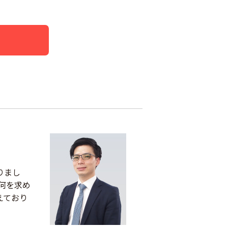
りまし
何を求め
えており