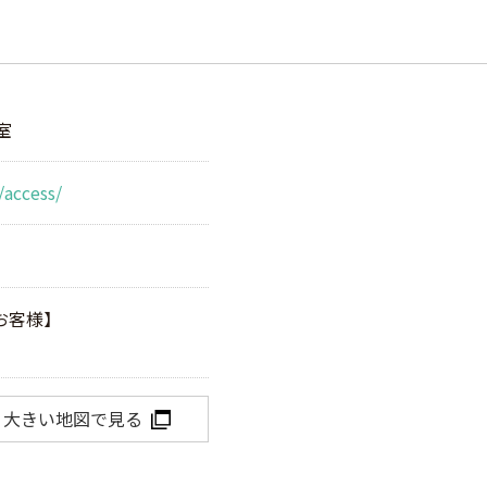
室
/access/
お客様】
大きい地図で見る