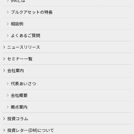
IFAとは
ファイナンシャルプランナー業務、金融商品仲介業、生損
ブルクアセットの特長
保代理店業務の遂行のため
相談例
各種セミナーの開催、金融商品の勧誘やサービス申込の受
付のため
よくあるご質問
犯罪による収益の移転防止に関する法律に基づくご本人さ
ニュースリリース
まの確認等や、金融サービスをご利用いただく資格等の確
認のため
セミナー一覧
取引や取引等における期日管理等、継続的なお取引におけ
会社案内
る管理のため
代表あいさつ
適合性の原則等に照らした判断等、金融商品やサービスの
提供にかかる妥当性の判断のため
会社概要
他の事業者等から個人情報の処理の全部または一部につい
拠点案内
て委託された場合等において、委託された当該業務を適切
に遂行するため
投資コラム
契約（当社とお客様との間の契約及び当社の業務に直接的
投資レター(DM)について