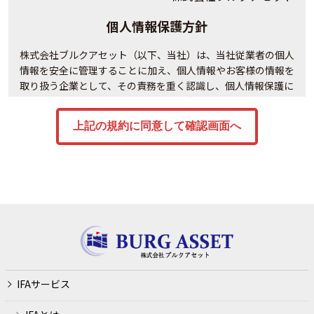
個人情報保護方針
株式会社ブルクアセット（以下、当社）は、当社従業者の個人
情報を安全に管理することに加え、個人情報やお客様の情報を
取り扱う企業として、その責務を重く認識し、個人情報保護に
関する法令及び社会秩序を遵守の上、次の通り個人情報保護方
針を定め、当社の全役員及び全従業員は個人情報の適正な保護
に努めます。
事業内容
ファイナンシャル・プランニング業務
講演会、セミナー等の開催
金融商品仲介業務、生命保険募集業務、法律によりＦＰ事
務所が営むことのできる業務およびこれらに付随する業務
IFAサービス
利用目的